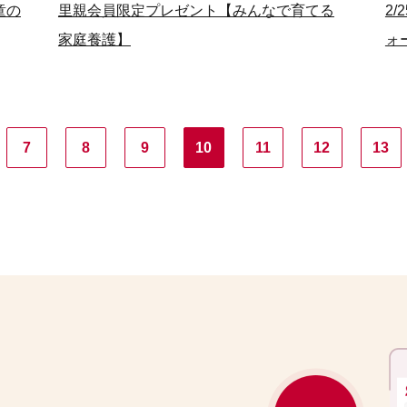
童の
里親会員限定プレゼント【みんなで育てる
2
家庭養護】
ォ
7
8
9
10
11
12
13