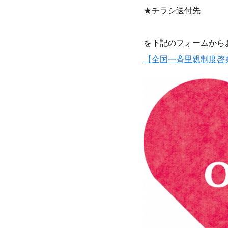
★チラシ送付先
を下記のフォームから
【全国一斉里親制度啓