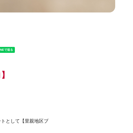
内】
ートとして【里親地区ブ