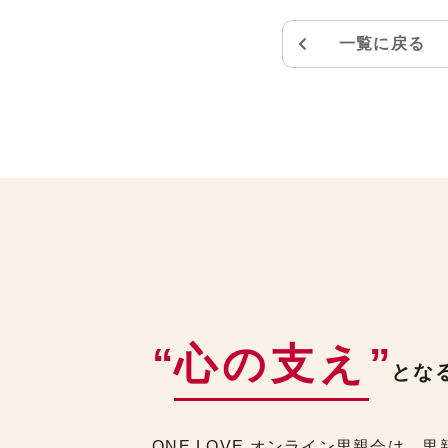
一覧に戻る
“
心の支え
”
とな
ONE LOVE オンライン里親会は、