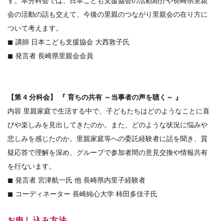
す。本分科会では、日本こども支援協会の活動紹介や長崎県里親
会の活動の話も交えて、今後の里親のつながり里親会の在り方に
ついて考えます。
◼ 講師 日本こども支援協会 大西敦子氏
◼ 発言者 長崎県里親会会員
【第 4 分科会】 『 育ちの共有 ～当事者の声を聴く～ 』
内容 里親家庭で生活する中で、子どもたちはどのようなことに喜
びや楽しみを見出してきたのか。また、どのような状況に悩みや
悲しみを感じたのか。里親家庭等への委託経験者に話を聞き、質
疑応答で理解を深め、グループで参加者間の意見交換や情報共有
を行ないます。
◼ 発言者 宮津航一氏 他 長崎県内里子経験者
◼ コーディネーター 長崎純心大学 柿田多佳子氏
お申し込み方法