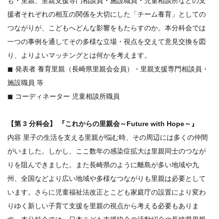
も・里親、里親支援専門相談員・施設職員・児童相談所などの支
援者それぞれの相互の関係を大切にした「チーム養育」としての
つながりが、こどもへどんな影響をもたらすのか。本分科会では
一つの事例を通してその多様な立場・視点を交えて意見交換を図
り、よりよいマッチングとは何かを考えます。
◼ 発表者 養育里親（長崎県里親会会員）・里親支援専門相談員・
施設職員 等
◼ コーディネーター 児童相談所職員
【第 3 分科会】 『これからの里親会～Future with Hope～』
内容 里子の生活を支える里親が悩む時、その周辺には多くの仲間
がいました。しかし、ここ数年の感染症拡大は里親同士のつなが
りを阻んできました。また長崎県のように離島が多い地域や九
州、全国などより広い地域や多様なつながりも里親は必要として
います。さらに児童福祉法改正とこども家庭庁の設置により変わ
りゆく新しい子育て支援を里親の視点から考える必要もありま