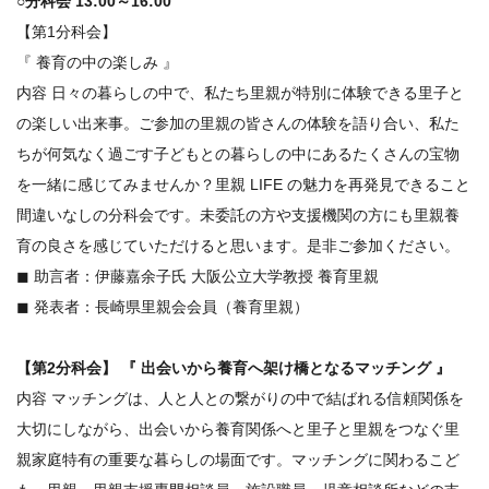
○分科会 13:00～16:00
【第1分科会】
『 養育の中の楽しみ 』
内容 日々の暮らしの中で、私たち里親が特別に体験できる里子と
の楽しい出来事。ご参加の里親の皆さんの体験を語り合い、私た
ちが何気なく過ごす子どもとの暮らしの中にあるたくさんの宝物
を一緒に感じてみませんか？里親 LIFE の魅力を再発見できること
間違いなしの分科会です。未委託の方や支援機関の方にも里親養
育の良さを感じていただけると思います。是非ご参加ください。
◼ 助言者：伊藤嘉余子氏 大阪公立大学教授 養育里親
◼ 発表者：長崎県里親会会員（養育里親）
【第2分科会】 『 出会いから養育へ架け橋となるマッチング 』
内容 マッチングは、人と人との繋がりの中で結ばれる信頼関係を
大切にしながら、出会いから養育関係へと里子と里親をつなぐ里
親家庭特有の重要な暮らしの場面です。マッチングに関わるこど