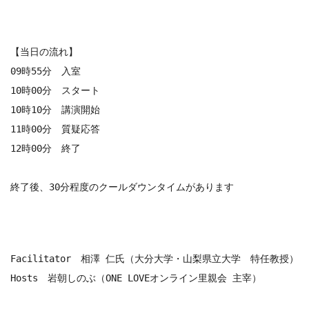
【当日の流れ】

09時55分　入室

10時00分　スタート

10時10分　講演開始

11時00分　質疑応答

12時00分　終了

終了後、30分程度のクールダウンタイムがあります
Facilitator　相澤 仁氏（大分大学・山梨県立大学　特任教授）
Hosts　岩朝しのぶ（ONE LOVEオンライン里親会 主宰）