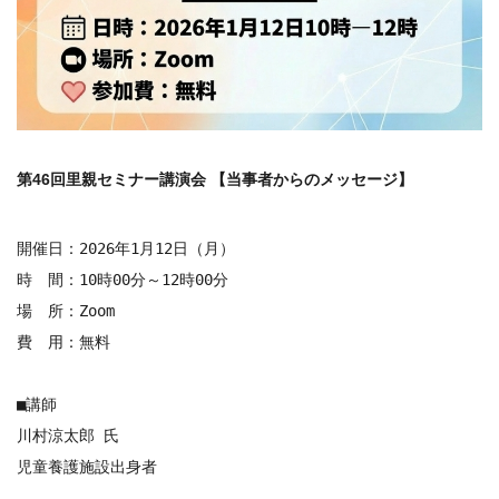
第46回里親セミナー講演会 【当事者からのメッセージ】 ​
開催日：2026年1月12日（月）

時　間：10時00分～12時00分

場　所：Zoom

費　用：無料

■講師

川村涼太郎 氏

児童養護施設出身者