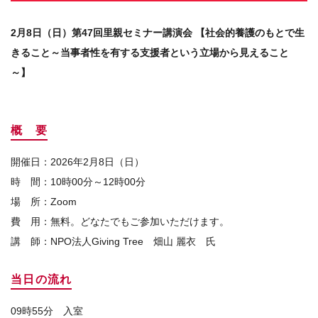
2
月
8
日（日）第
47
回里親セミナー講演会
【社会的養護のもとで生
きること～当事者性を有する支援者という立場から見えること
～】
概 要
開催日：2026年2月8日（日）
時 間：10時00分～12時00分
場 所：Zoom
費 用：無料。どなたでもご参加いただけます。
講 師：NPO法人Giving Tree 畑山 麗衣 氏
当日の流れ
09時55分 入室