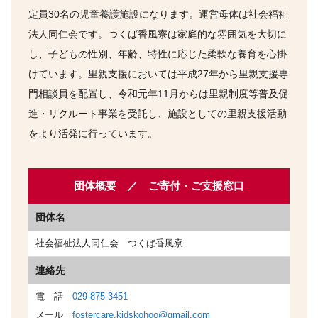
定員30名の児童養護施設になります。運営母体は社会福祉
法人同仁会です。つくば香風寮は家庭的な雰囲気を大切に
し、子どもの性別、年齢、特性に応じた柔軟な養育を心掛
けています。里親支援においては平成27年から里親支援専
門相談員を配置し、令和元年11月からは里親制度等普及促
進・リクルート事業を受託し、施設としての里親支援活動
をより活発に行っています。
団体概要 ／ ご寄付・ご支援窓口
団体名
社会福祉法人同仁会 つくば香風寮
連絡先
電 話
029-875-3451
メール
fostercare.kidskohoo@gmail.com