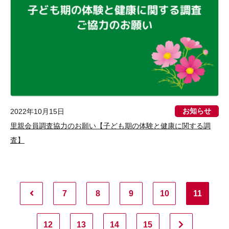
お知らせ
2022年10月15日
里親会員調査協力のお願い【子ども期の体験と健康に関する調
査】
7
8
9
10
11
12
13
14
15