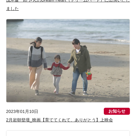
茂木健一郎 さんのDream Heart（ドリームハート）に出演いたし
ました
お知らせ
2023年01月10日
2月岩朝登壇_映画【育ててくれて、ありがとう】上映会