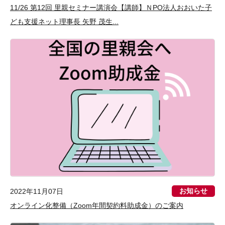
11/26 第12回 里親セミナー講演会【講師】ＮPO法人おおいた子
ども支援ネット理事長 矢野 茂生...
お知らせ
2022年11月07日
オンライン化整備（Zoom年間契約料助成金）のご案内