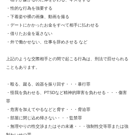
・性的な行為を強要する
・下着姿や裸の画像、動画を撮る
・デートにかかったお金をすべて相手に払わせる
・借りたお金を返さない
・外で働かせない、仕事を辞めさせる など
上記のような交際相手との間で起こる行為は、刑法で罰せられる
こともあります。
・殴る、蹴る、凶器を振り回す・・・暴行罪
・怪我を負わせる、PTSDなど精神的障害を負わせる・・・傷害
罪
・危害を加えてやるなどと脅す・・・脅迫罪
・部屋に閉じ込め帰さない・・・監禁罪
・無理やりの性交渉またはその未遂・・・強制性交等罪または強
制わいせつ罪