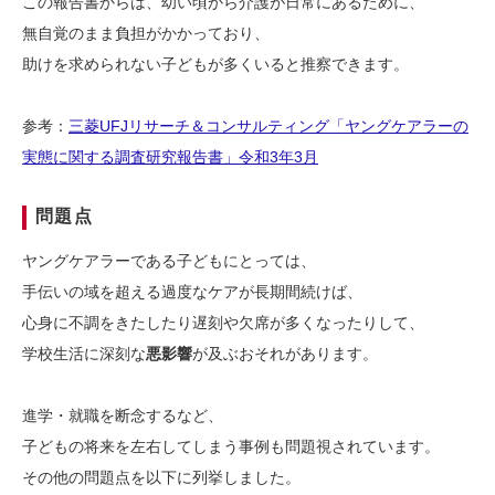
この報告書からは、幼い頃から介護が日常にあるために、
無自覚のまま負担がかかっており、
助けを求められない子どもが多くいると推察できます。
参考：
三菱UFJリサーチ＆コンサルティング「ヤングケアラーの
実態に関する調査研究報告書」令和3年3月
問題点
ヤングケアラーである子どもにとっては、
手伝いの域を超える過度なケアが長期間続けば、
心身に不調をきたしたり遅刻や欠席が多くなったりして、
学校生活に深刻な
悪影響
が及ぶおそれがあります。
進学・就職を断念するなど、
子どもの将来を左右してしまう事例も問題視されています。
その他の問題点を以下に列挙しました。