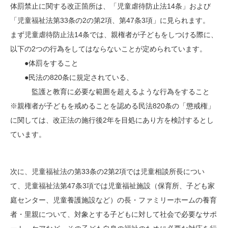
体罰禁止に関する改正箇所は、「児童虐待防止法14条」および
「児童福祉法第33条の2の第2項、第47条3項」に見られます。
まず児童虐待防止法14条では、親権者が子どもをしつける際に、
以下の2つの行為をしてはならないことが定められています。
●体罰をすること
●民法の820条に規定されている、
監護と教育に必要な範囲を超えるような行為をすること
※親権者が子どもを戒めることを認める民法820条の「懲戒権」
に関しては、改正法の施行後2年を目処にあり方を検討するとし
ています。
次に、児童福祉法の第33条の2第2項では児童相談所長につい
て、児童福祉法第47条3項では児童福祉施設（保育所、子ども家
庭センター、児童養護施設など）の長・ファミリーホームの養育
者・里親について、対象とする子どもに対して社会で必要なサポ