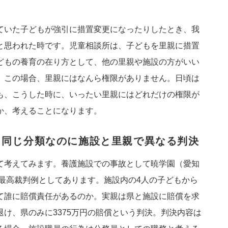
ていた子どもが強引に措置変更になったりしたとき、我
と思われた時です。児童相談所は、子どもを里親に措置
どもの養育の在り方として、他の里親や施設の方がいい
。この場合、里親にはなんら権限がありません。日頃は
も、こうした時に、いったい里親にはどれだけの権限が
か、考えることになります。
う同じ分類なのに施設と里親で異なる判決
て考えてみます。養護施設での事故として暁学園（愛知
が最高裁判例としてあります。施設内の4人の子どもから
て誰に賠償責任があるのか。実親は県と施設に賠償を求
け、県のみに3375万円の賠償という判決。判決内容は