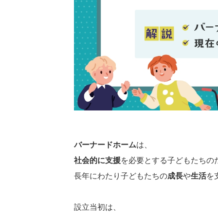
バーナードホーム
は、
社会的に支援
を必要とする子どもたちの
長年にわたり子どもたちの
成長
や
生活
を
設立当初は、