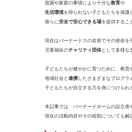
貧困や家庭の事情により十分な
教育
や
生活環境
を得られない子どもたちを保護
彼らに
安全で安心できる場
を提供するこ
現在はバーナードスの名前でその使命を
児童福祉の
チャリティ団体
として多様な
子どもたちが健やかに育つために、教育
地域社会と
連携
したさまざまなプログラ
子どもたちが自立する力を身につけられ
本記事では、バーナードホームの設立者
現在の活動内容やその役割についても解