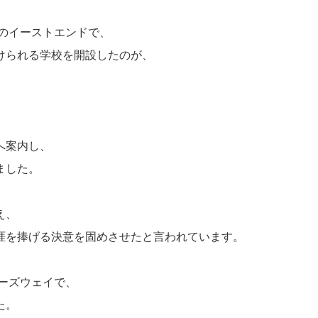
ンのイーストエンドで、
けられる学校を開設したのが、
、
へ案内し、
ました。
え、
涯を捧げる決意を固めさせたと言われています。
コーズウェイで、
た。